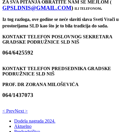
ZA SVA PITANJA OBRATITE NAM SE MEJLOM (
GPSLDNIS@GMAIL.COM
)
.
ILI TELEFONOM
Iz tog razloga, ove godine se neće slaviti slava Sveti Vrači u
prostorijama SLD kao što je to bila tradicija do sada.
KONTAKT TELEFON
POSLOVNOG SEKRETARA
GRADSKE PODRUŽNICE SLD NIŠ
064/6425592
KONTAKT TELEFON PREDSEDNIKA GRADSKE
PODRUŽNICE SLD NIŠ
PROF. DR ZORANA MILOŠEVIĆA
064/1437073
< Prev
Next >
Dodela nagrada 2024.
Aktuelno
Predsedništvo