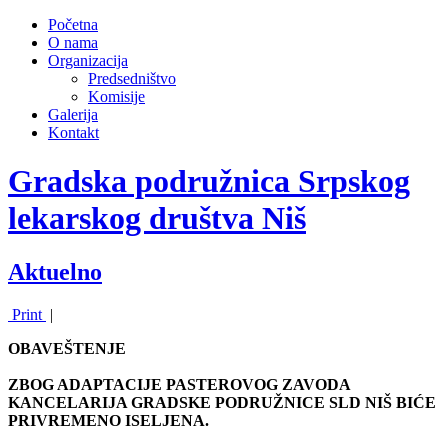
Početna
O nama
Organizacija
Predsedništvo
Komisije
Galerija
Kontakt
Gradska podružnica Srpskog
lekarskog društva Niš
Aktuelno
Print
|
OBAVEŠTENJE
ZBOG ADAPTACIJE PASTEROVOG ZAVODA
KANCELARIJA GRADSKE PODRUŽNICE SLD NIŠ BIĆE
PRIVREMENO ISELJENA.