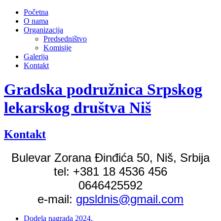
Početna
O nama
Organizacija
Predsedništvo
Komisije
Galerija
Kontakt
Gradska podružnica Srpskog
lekarskog društva Niš
Kontakt
Bulevar Zorana Đinđića 50, Niš, Srbija
tel: +381 18 4536 456
0646425592
e-mail:
gpsldnis@gmail.com
Dodela nagrada 2024.